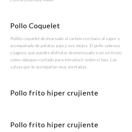
Pollo Coquelet
Pollito coquelet deshuesado al carbón con baos al vapor y
acompañado de patatas paja y sus mojos. El pollo sabroso
y jugoso, que puedes disfrutar desmenuzado o en un trozo
como «bloque» cortado para introducir sobre el bao. Las
salsas que lo acompañan muy acertadas.
Pollo frito hiper crujiente
Pollo frito hiper crujiente