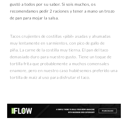
gustó a todos por su sabor. Si sois muchos, os
recomendamos pedir 2 raciones y tener a mano un trozo
de pan para mojar la salsa.
Tacos crujientes de costillas «pibil» asadas y ahumadas
muy lentamente en sarmientos, con pico de gallo de
piña. La carne de la costilla muy tierna. El pan del taco
demasiado duro para nuestro gusto. Tiene un toque de
tortilla frita que probablemente a muchos comensales
enamore, pero en nuestro caso hubiésemos preferido una
tortilla de maíz al uso para disfrutar el taco.